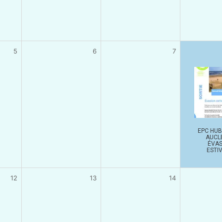
5
6
7
EPC HUB
AUCLE
ÉVAS
ESTI
12
13
14