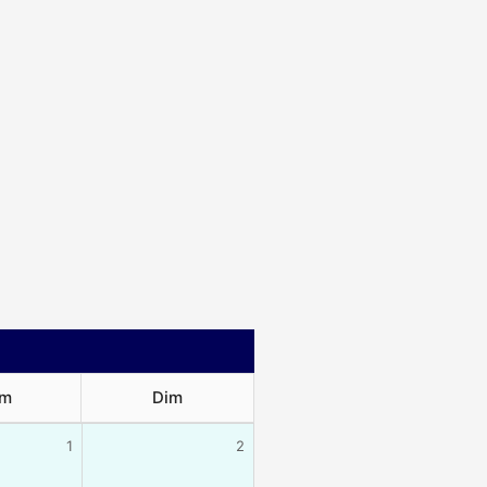
m
Dim
1
2