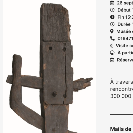
26 sep
Début 
Fin 15:
Durée 
Musée d
01647
Visite c
À parti
Réserva
À traver
rencontre
300 000 a
_________
Mails de