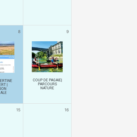
8
9
COUP DE PAGAIE|
ERTINE
PARCOURS
RT |
NATURE
ION
VALE
15
16