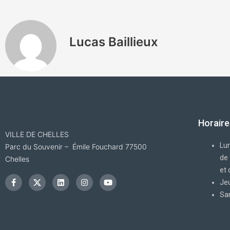
Lucas Baillieux
Horaire
VILLE DE CHELLES
Lun
Parc du Souvenir – Émile Fouchard 77500
de
Chelles
F
I
L
I
Y
et
a
c
i
n
o
c
o
n
s
u
Jeu
e
n
k
t
t
Sa
b
-
e
a
u
o
x
d
g
b
o
i
r
e
k
n
a
-
m