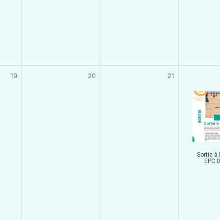
19
20
21
Sortie à 
EPC D