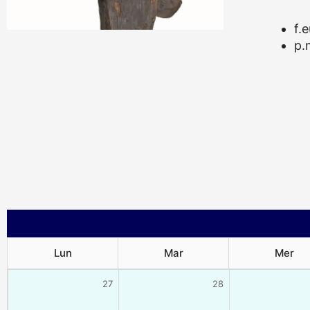
f.
p.
Lun
Mar
Mer
27
28