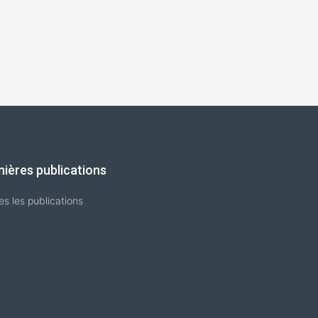
nières publications
es les publications