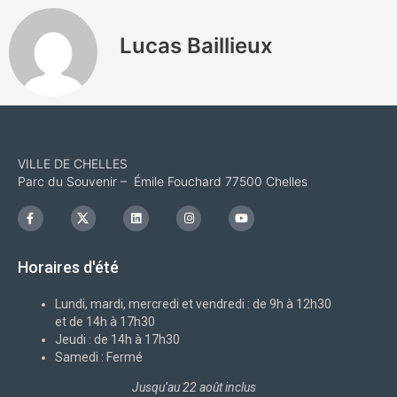
Lucas Baillieux
VILLE DE CHELLES
Parc du Souvenir – Émile Fouchard 77500 Chelles
F
I
L
I
Y
a
c
i
n
o
c
o
n
s
u
e
n
k
t
t
b
-
e
a
u
Horaires d'été
o
x
d
g
b
o
i
r
e
k
n
a
-
m
Lundi, mardi, mercredi et vendredi : de 9h à 12h30
f
et de 14h à 17h30
Jeudi : de 14h à 17h30
Samedi : Fermé
Jusqu’au 22 août inclus