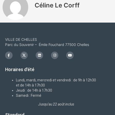
Céline Le Corff
VILLE DE CHELLES
Parc du Souvenir – Émile Fouchard 77500 Chelles
F
I
L
I
Y
a
c
i
n
o
c
o
n
s
u
e
n
k
t
t
b
-
e
a
u
Horaires d'été
o
x
d
g
b
o
i
r
e
k
n
a
-
m
Lundi, mardi, mercredi et vendredi : de 9h à 12h30
f
et de 14h à 17h30
Jeudi : de 14h à 17h30
Samedi : Fermé
Jusqu’au 22 août inclus
Standard