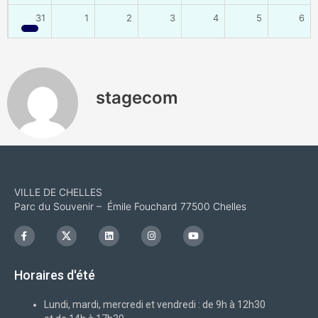
31
1
2
3
4
5
6
stagecom
VILLE DE CHELLES
Parc du Souvenir – Émile Fouchard 77500 Chelles
F
I
L
I
Y
a
c
i
n
o
c
o
n
s
u
e
n
k
t
t
b
-
e
a
u
Horaires d'été
o
x
d
g
b
o
i
r
e
k
n
a
-
m
Lundi, mardi, mercredi et vendredi : de 9h à 12h30
f