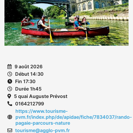
9 août 2026
Début 14:30
Fin 17:30
Durée 1h45
5 quai Auguste Prévost
0164212799
https://www.tourisme-
pvm.fr/index.php/de/apidae/fiche/7834037/rando-
pagaie-parcours-nature
tourisme@agglo-pvm.fr