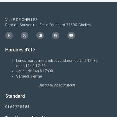
VILLE DE CHELLES
Parc du Souvenir – Émile Fouchard 77500 Chelles
F
I
L
I
Y
a
c
i
n
o
c
o
n
s
u
e
n
k
t
t
b
-
e
a
u
Horaires d'été
o
x
d
g
b
o
i
r
e
k
n
a
-
m
Lundi, mardi, mercredi et vendredi : de 9h à 12h30
f
et de 14h à 17h30
Jeudi : de 14h à 17h30
Samedi : Fermé
Jusqu’au 22 août inclus
Standard
01 64 72 84 84